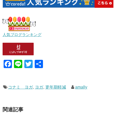
人気ブログランキング
F
Li
T
共
a
n
wi
有
c
e
tt
e
er
コナミ ヨガ
,
ヨガ
,
更年期軽減
amally
b
o
関連記事
o