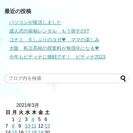
最近の投稿
パソコンが復活しました
成人式の振袖レンタル もう探すの!?
コナミ 久しぶりのヨガ💗 ママの楽しみ
大阪 私立高校の授業料が無償化になる💗
今年もピティナに挑戦です！ ピティナ2023
2021年3月
日
月
火
水
木
金
土
1
2
3
4
5
6
7
8
9
10
11
12
13
14
15
16
17
18
19
20