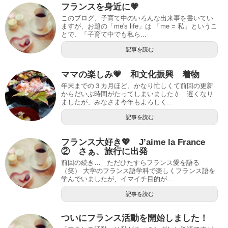
フランスを身近に💗
k
このブログ、子育て中のいろんな出来事を書いてい
ますが、お題の「me's life」は 「me = 私」というこ
とで、「子育て中でも私ら...
記事を読む
ママの楽しみ💗 和文化振興 着物
年末までの３カ月ほど、かなり忙しくて前回の更新
からだいぶ時間がたってしまいました💧 遅くなり
ましたが、みなさま今年もよろしく...
記事を読む
フランス大好き💖 J’aime la France
② さぁ、旅行に出発
前回の続き… ただひたすらフランス愛を語る
（笑） 大学のフランス語学科で楽しくフランス語を
学んでいましたが、イマイチ目的が...
記事を読む
ついにフランス活動を開始しました！