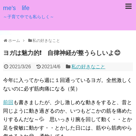
me’s life
～子育て中でも私らしく～
ホーム
私の好きなこと
ヨガは魅力的❗ 自律神経が整うらしいよ😊
2021/3/26
2021/4/6
私の好きなこと
今年に入ってから週に１回通っているヨガ。全然激しく
ないのに必ず筋肉痛になる（笑）
前回
も書きましたが、少し激しめな動きをすると、昔と
同じように動き過ぎるのか、いつもどこかの筋を痛めた
りするんだな～💦 思いっきり腕を回して動く・・とか
足を俊敏に動かす・・とかした日には、筋やら筋肉やら