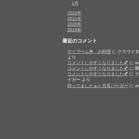
1月
2022年
2021年
2020年
2019年
最近のコメント
マイブーム🌟 お料理
に
クラウド
より
コメントしやすくなりました💕
に
a
コメントしやすくなりました💕
に
コメントしやすくなりました💕
に
イガー
より
待ってましたぁ⭐️ 月見バーガー
に
a