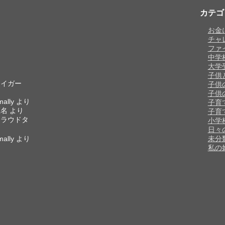
カテゴ
お金
チャ
ファ
中学
大学
子供
タイガー
子供
子供
mally
より
子育
匿名
より
子育
クラウドタ
小学
日々
mally
より
未分
私の