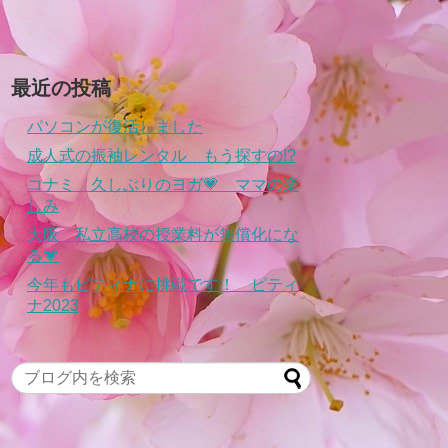
最近の投稿
パソコンが復活しました
成人式の振袖レンタル もう探すの!?
コナミ 久しぶりのヨガ💗 ママの楽
しみ
大阪 私立高校の授業料が無償化にな
る💗
今年もピティナに挑戦です！ ピティ
ナ2023