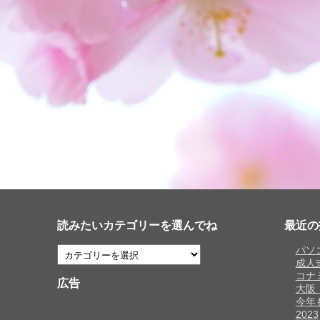
読みたいカテゴリーを選んでね
最近の
パソ
成人
コナ
広告
大阪
今年
2023