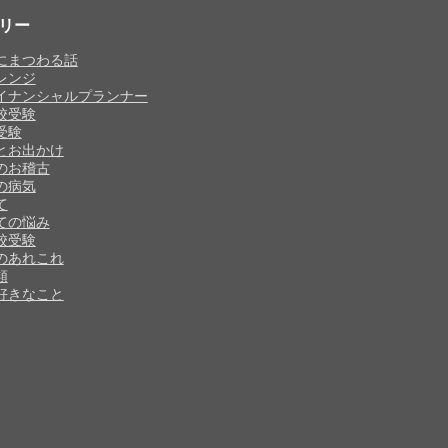
リー
にまつわる話
レンジ
イナンシャルプランナー
校受験
受験
とお出かけ
のお稽古
の病気
て
ての悩み
校受験
のあれこれ
類
好きなこと