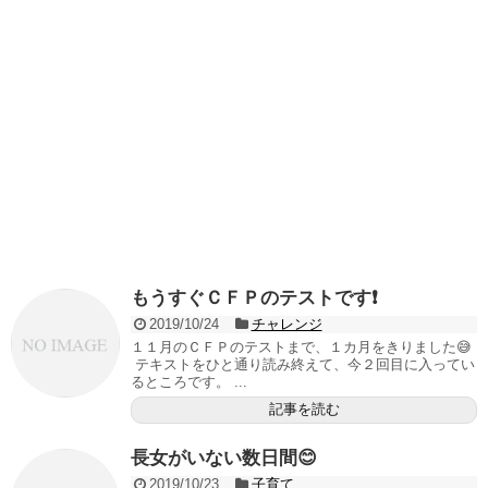
もうすぐＣＦＰのテストです❗️
2019/10/24
チャレンジ
１１月のＣＦＰのテストまで、１カ月をきりました😅
テキストをひと通り読み終えて、今２回目に入ってい
るところです。 ...
記事を読む
長女がいない数日間😊
2019/10/23
子育て