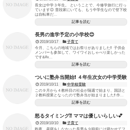
長女は中学３年生。 ということで、今修学旅行に行っ
ています😊 普段家にいても、もう中学生なので登下校
は自転車だ...
記事を読む
長男の進学予定の小学校😊
2019/10/17
子育て
今月、こちらの地域ではお祭りがありました❗️ 子供会
メンバーも参加して、ワイワイおしゃべり楽しかった
です&#x...
記事を読む
ついに塾弁当開始❗️ ４年生次女の中学受験
2019/10/11
中学校受験
この９月から４教科目の社会が隔週で始まり、国語と
２教科授業となったので塾弁当が始まりました❗️ 作...
記事を読む
怒るタイミング⁇ ママは優しいらしい💕
2019/10/10
子育て
昨夜、昼寝をしなかった長男を９時前には寝かせてフ