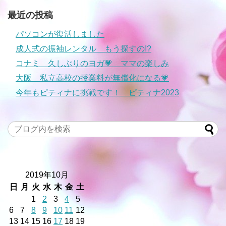
最近の投稿
パソコンが復活しました
成人式の振袖レンタル もう探すの!?
コナミ 久しぶりのヨガ💗 ママの楽しみ
大阪 私立高校の授業料が無償化になる💗
今年もピティナに挑戦です！ ピティナ2023
2019年10月
日
月
火
水
木
金
土
1
2
3
4
5
6
7
8
9
10
11
12
13
14
15
16
17
18
19