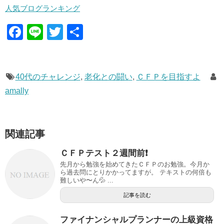
人気ブログランキング
F
Li
T
共
a
n
wi
有
c
e
tt
e
er
40代のチャレンジ
,
老化との闘い
,
ＣＦＰを目指すよ
amally
b
o
o
関連記事
k
ＣＦＰテスト２週間前❗️
先月から勉強を始めてきたＣＦＰのお勉強。今月か
ら過去問にとりかかってますが。 テキストの何倍も
難しいや〜ん💦 ...
記事を読む
ファイナンシャルプランナーの上級資格