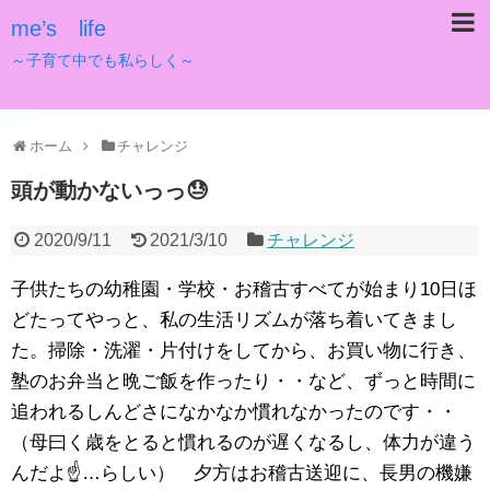
me’s life
～子育て中でも私らしく～
ホーム
チャレンジ
頭が動かないっっ😓
2020/9/11
2021/3/10
チャレンジ
子供たちの幼稚園・学校・お稽古すべてが始まり10日ほ
どたってやっと、私の生活リズムが落ち着いてきまし
た。掃除・洗濯・片付けをしてから、お買い物に行き、
塾のお弁当と晩ご飯を作ったり・・など、ずっと時間に
追われるしんどさになかなか慣れなかったのです・・
（母曰く歳をとると慣れるのが遅くなるし、体力が違う
んだよ☝️…らしい） 夕方はお稽古送迎に、長男の機嫌