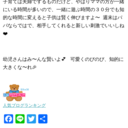
子育ては夫婦でするものだけど、やはりママの方が一緒
にいる時間が多いので、一緒に遊ぶ時間の３０分でも知
的な時間に変えると子供は賢く伸びますよ〜 週末はパ
パならではで、相手してくれると新しい刺激でいいしね
❤️
幼児さんはみ〜んな賢いよ💕 可愛くのびのび、知的に
大きくな〜れ🎉
人気ブログランキング
F
Li
T
共