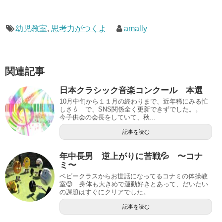
a
n
wi
有
c
e
tt
e
er
幼児教室
,
思考力がつくよ
amally
b
o
関連記事
o
日本クラシック音楽コンクール 本選
k
10月中旬から１１月の終わりまで、近年稀にみる忙
しさ💧 で、SNS関係全く更新できずでした。。
今子供会の会長をしていて、秋...
記事を読む
年中長男 逆上がりに苦戦💦 〜コナ
ミ〜
ベビークラスからお世話になってるコナミの体操教
室😊 身体も大きめで運動好きとあって、だいたい
の課題はすぐにクリアでした。 ...
記事を読む