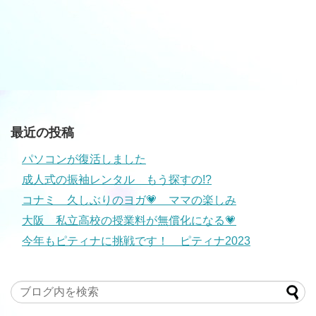
最近の投稿
パソコンが復活しました
成人式の振袖レンタル もう探すの!?
コナミ 久しぶりのヨガ💗 ママの楽しみ
大阪 私立高校の授業料が無償化になる💗
今年もピティナに挑戦です！ ピティナ2023