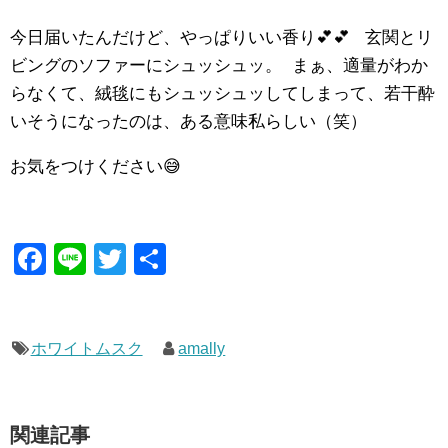
今日届いたんだけど、やっぱりいい香り💕💕 玄関とリ
ビングのソファーにシュッシュッ。 まぁ、適量がわか
らなくて、絨毯にもシュッシュッしてしまって、若干酔
いそうになったのは、ある意味私らしい（笑）
お気をつけください😅
F
Li
T
共
a
n
wi
有
c
e
tt
e
er
ホワイトムスク
amally
b
o
関連記事