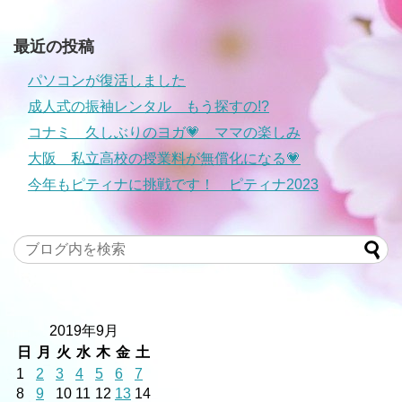
最近の投稿
パソコンが復活しました
成人式の振袖レンタル もう探すの!?
コナミ 久しぶりのヨガ💗 ママの楽しみ
大阪 私立高校の授業料が無償化になる💗
今年もピティナに挑戦です！ ピティナ2023
2019年9月
日
月
火
水
木
金
土
1
2
3
4
5
6
7
8
9
10
11
12
13
14