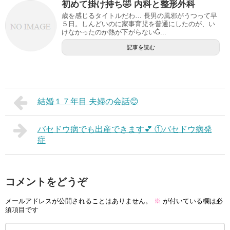
初めて掛け持ち🤣 内科と整形外科
歳を感じるタイトルだわ… 長男の風邪がうつって早
５日。しんどいのに家事育児を普通にしたのが、い
けなかったのか熱が下がらないǴ...
記事を読む
結婚１７年目 夫婦の会話😊
バセドウ病でも出産できます💕 ①バセドウ病発
症
コメントをどうぞ
メールアドレスが公開されることはありません。
※
が付いている欄は必
須項目です