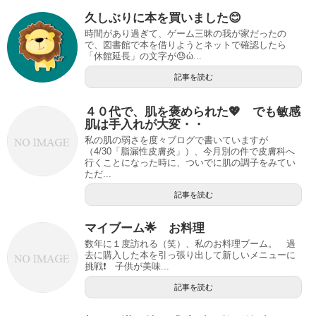
o
久しぶりに本を買いました😊
k
時間があり過ぎて、ゲーム三昧の我が家だったの
で、図書館で本を借りようとネットで確認したら
「休館延長」の文字が😓ὡ...
記事を読む
４０代で、肌を褒められた💖 でも敏感
肌は手入れが大変・・
私の肌の弱さを度々ブログで書いていますが
（4/30「脂漏性皮膚炎」）、今月別の件で皮膚科へ
行くことになった時に、ついでに肌の調子をみてい
ただ...
記事を読む
マイブーム🌟 お料理
数年に１度訪れる（笑）、私のお料理ブーム。 過
去に購入した本を引っ張り出して新しいメニューに
挑戦❗️ 子供が美味...
記事を読む