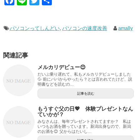
F
Li
T
共
a
n
wi
有
c
e
tt
e
er
パソコンってしんどい
,
パソコンの速度改善
amally
b
o
関連記事
o
メルカリデビュー😊
k
だいぶ乗り遅れて、私もメルカリデビューしました
💦 前にパパからやったら？とは言われてたけど、説
明書などを読むの...
記事を読む
もうすぐ父の日💖 体験プレゼントなん
ていかが？
みなさんは、毎年プレゼントされてますか？ 私は
いつもお酒を贈っています。新潟出身なので、新潟
のお酒を😊 父からはたいし...