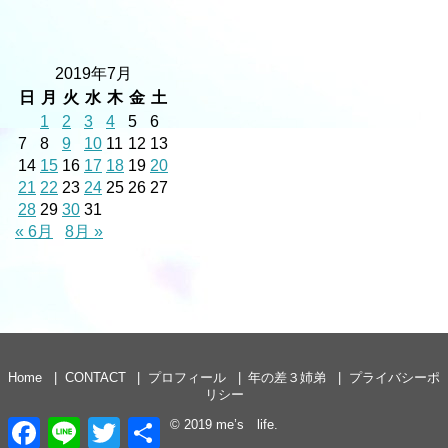
2019年7月
日
月
火
水
木
金
土
1
2
3
4
5
6
7
8
9
10
11
12
13
14
15
16
17
18
19
20
21
22
23
24
25
26
27
28
29
30
31
« 6月
8月 »
Home
CONTACT
プロフィール
年の差３姉弟
プライバシーポ
リシー
F
L
T
共
© 2019
me’s life
.
a
i
w
有