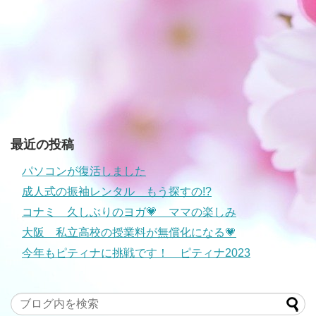
最近の投稿
パソコンが復活しました
成人式の振袖レンタル もう探すの!?
コナミ 久しぶりのヨガ💗 ママの楽しみ
大阪 私立高校の授業料が無償化になる💗
今年もピティナに挑戦です！ ピティナ2023