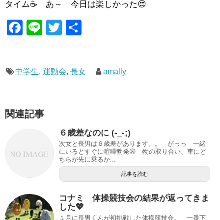
タイム☕ あ～ 今日は楽しかった😍
F
Li
T
共
a
n
wi
有
c
e
tt
e
er
中学生
,
運動会
,
長女
amally
b
o
関連記事
o
６歳差なのに (-_-;)
k
次女と長男は６歳差があります。。 がっっ 一緒
にいるとすぐに喧嘩勃発😩 物の取り合い、車にど
ちらが先に乗るか...
記事を読む
コナミ 体操競技会の結果が返ってきま
した💖
１月に長男くんが初挑戦した体操競技会。 一番下