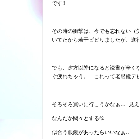
です‼️
その時の衝撃は、今でも忘れない（
いてたから若干ビビりましたが、進行
でも、夕方以降になると読書が辛く
ぐ疲れちゃう。 これって老眼鏡デビ
そろそろ買いに行こうかなぁ… 見
なんだか悶々とする💦
似合う眼鏡があったらいいなぁ…