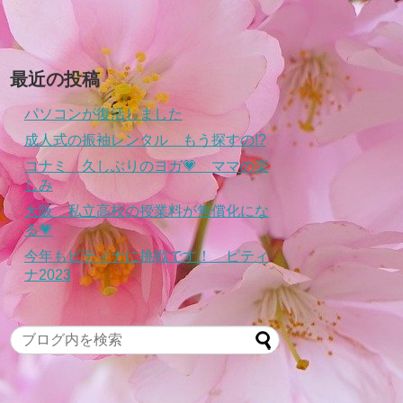
最近の投稿
パソコンが復活しました
成人式の振袖レンタル もう探すの!?
コナミ 久しぶりのヨガ💗 ママの楽
しみ
大阪 私立高校の授業料が無償化にな
る💗
今年もピティナに挑戦です！ ピティ
ナ2023