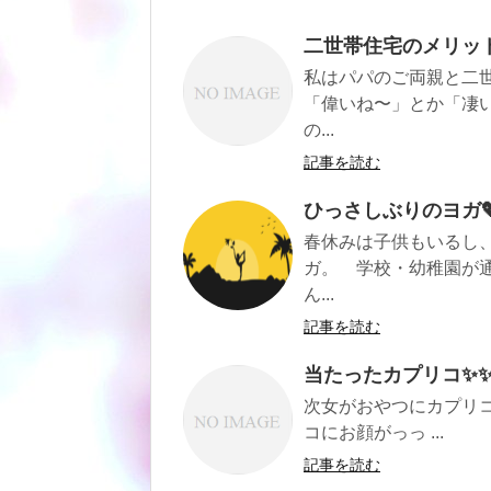
二世帯住宅のメリット
私はパパのご両親と二
「偉いね〜」とか「凄
の...
記事を読む
ひっさしぶりのヨガ
春休みは子供もいるし
ガ。 学校・幼稚園が
ん...
記事を読む
当たったカプリコ✨
次女がおやつにカプリコ
コにお顔がっっ ...
記事を読む