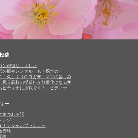
投稿
コンが復活しました
式の振袖レンタル もう探すの!?
ミ 久しぶりのヨガ💗 ママの楽しみ
 私立高校の授業料が無償化になる💗
もピティナに挑戦です！ ピティナ
リー
にまつわる話
レンジ
イナンシャルプランナー
校受験
受験