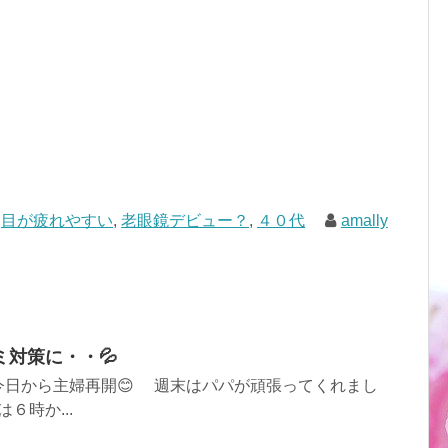
目が疲れやすい
,
老眼鏡デビュー？
,
４０代
amally
対策に・・💦
今日から主婦再開😊 週末はパパが頑張ってくれまし
６時か...