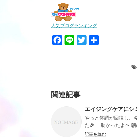
人気ブログランキング
F
Li
T
共
a
n
wi
有
c
e
tt
e
er
b
o
関連記事
o
k
エイジングケアにシミ
やっと体調が回復し、
た🎉 助かったよ〜 朝は
記事を読む