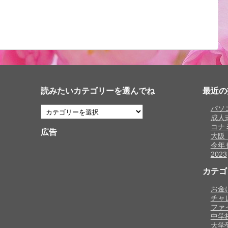
読みたいカテゴリーを選んでね
最近の
パソ
成人
コナ
広告
大阪
今年
2023
カテゴ
お金
チャ
ファ
中学
大学