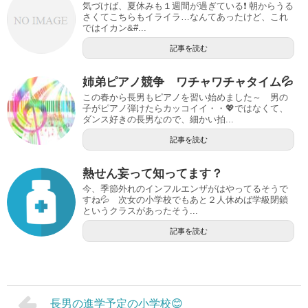
気づけば、夏休みも１週間が過ぎている❗️ 朝からうる
さくてこちらもイライラ…なんてあったけど、これ
ではイカン&#...
記事を読む
姉弟ピアノ競争 ワチャワチャタイム💦
この春から長男もピアノを習い始めました～ 男の
子がピアノ弾けたらカッコイイ・・💖ではなくて、
ダンス好きの長男なので、細かい拍...
記事を読む
熱せん妄って知ってます？
今、季節外れのインフルエンザがはやってるそうで
すね💦 次女の小学校でもあと２人休めば学級閉鎖
というクラスがあったそう...
記事を読む
長男の進学予定の小学校😊