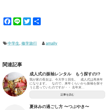
F
Li
T
共
a
n
wi
有
c
e
tt
e
er
中学生
,
修学旅行
amally
b
o
関連記事
o
成人式の振袖レンタル もう探すの!?
k
我が家の長女は、今大学１回生。 成人式は再来年
になります。 なので、来年くらいから振袖を探そ
うと思っていたのですが・・ 去年末...
記事を読む
夏休みの過ごし方 〜つぶやき〜