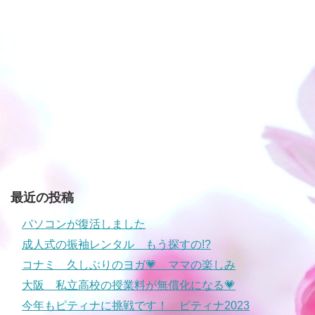
最近の投稿
パソコンが復活しました
成人式の振袖レンタル もう探すの!?
コナミ 久しぶりのヨガ💗 ママの楽しみ
大阪 私立高校の授業料が無償化になる💗
今年もピティナに挑戦です！ ピティナ2023