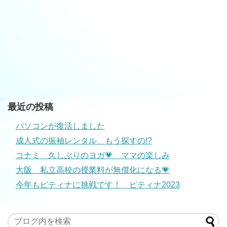
最近の投稿
パソコンが復活しました
成人式の振袖レンタル もう探すの!?
コナミ 久しぶりのヨガ💗 ママの楽しみ
大阪 私立高校の授業料が無償化になる💗
今年もピティナに挑戦です！ ピティナ2023