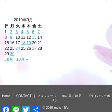
2019年9月
日
月
火
水
木
金
土
1
2
3
4
5
6
7
8
9
10
11
12
13
14
15
16
17
18
19
20
21
22
23
24
25
26
27
28
29
30
« 8月
10月 »
Home
CONTACT
プロフィール
年の差３姉弟
プライバシーポ
リシー
F
L
T
共
© 2019
me’s life
.
a
i
w
有