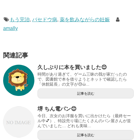
a
n
wi
有
c
e
tt
e
er
もう完治
,
バセドウ病
,
薬を飲みながらの妊娠
amally
b
o
o
関連記事
k
久しぶりに本を買いました😊
時間があり過ぎて、ゲーム三昧の我が家だったの
で、図書館で本を借りようとネットで確認したら
「休館延長」の文字が😓ὡ...
記事を読む
堺 ちん電パン😊
今日、次女のお洋服を買いに出かけたら（最終セー
ル中💕）、特設売り場にたくさんのパン屋さんが並
んでいました… どれも美味...
記事を読む