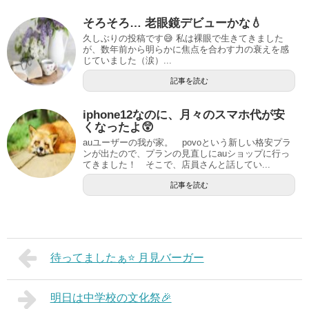
そろそろ… 老眼鏡デビューかな💧
久しぶりの投稿です😅 私は裸眼で生きてきました
が、数年前から明らかに焦点を合わす力の衰えを感
じていました（涙）...
記事を読む
iphone12なのに、月々のスマホ代が安
くなったよ😲
auユーザーの我が家。 povoという新しい格安プラ
ンが出たので、プランの見直しにauショップに行っ
てきました！ そこで、店員さんと話してい...
記事を読む
待ってましたぁ⭐️ 月見バーガー
明日は中学校の文化祭🎉