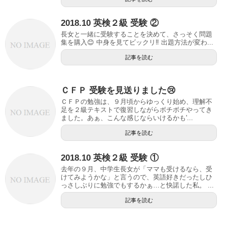
2018.10 英検２級 受験 ②
長女と一緒に受験することを決めて、さっそく問題
集を購入😊 中身を見てビックリ‼️ 出題方法が変わ...
記事を読む
ＣＦＰ 受験を見送りました😢
ＣＦＰの勉強は、９月頃からゆっくり始め、理解不
足を２級テキストで復習しながらボチボチやってき
ました。あぁ、こんな感じならいけるかも'...
記事を読む
2018.10 英検２級 受験 ①
去年の９月、中学生長女が「ママも受けるなら、受
けてみようかな」と言うので、英語好きだったしひ
っさしぶりに勉強でもするかぁ…と快諾した私。 ...
記事を読む