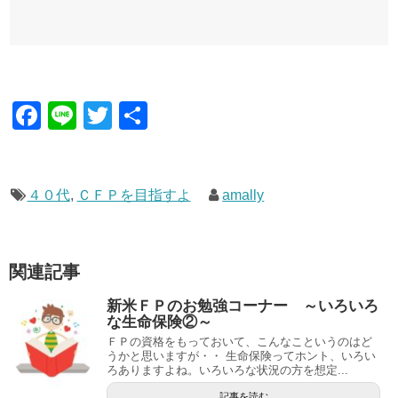
F
Li
T
共
a
n
wi
有
c
e
tt
e
er
４０代
,
ＣＦＰを目指すよ
amally
b
o
関連記事
o
新米ＦＰのお勉強コーナー ～いろいろ
k
な生命保険②～
ＦＰの資格をもっておいて、こんなこというのはど
うかと思いますが・・ 生命保険ってホント、いろい
ろありますよね。いろいろな状況の方を想定...
記事を読む