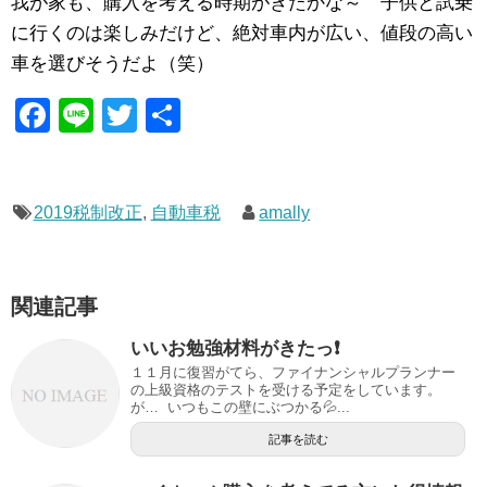
我が家も、購入を考える時期がきたかな～ 子供と試乗
に行くのは楽しみだけど、絶対車内が広い、値段の高い
車を選びそうだよ（笑）
F
Li
T
共
a
n
wi
有
c
e
tt
e
er
2019税制改正
,
自動車税
amally
b
o
関連記事
o
いいお勉強材料がきたっ❗️
k
１１月に復習がてら、ファイナンシャルプランナー
の上級資格のテストを受ける予定をしています。
が… いつもこの壁にぶつかる💦...
記事を読む