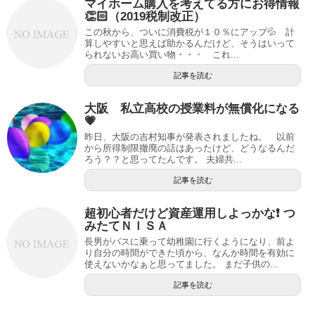
マイホーム購入を考えてる方にお得情報
👏🏻（2019税制改正）
この秋から、ついに消費税が１０％にアップ💦 計
算しやすいと思えば助かるんだけど、そうはいって
られないお高い買い物・・・ これ...
記事を読む
大阪 私立高校の授業料が無償化になる
💗
昨日、大阪の吉村知事が発表されましたね。 以前
から所得制限撤廃の話はあったけど、どうなるんだ
ろう？？と思ってたんです。 夫婦共...
記事を読む
超初心者だけど資産運用しよっかな❗️ つ
みたてＮＩＳＡ
長男がバスに乗って幼稚園に行くようになり、前よ
り自分の時間ができた頃から、なんか時間を有効に
使えないかなぁと思ってました。 まだ子供の...
記事を読む