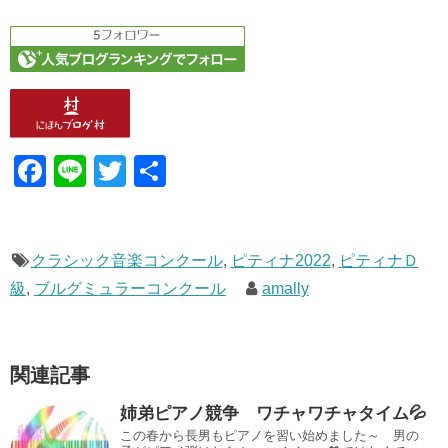
F
Li
T
共
a
n
wi
有
c
e
tt
e
er
クラシック音楽コンクール
,
ピティナ2022
,
ピティナＤ
級
,
ブルグミュラーコンクール
amally
b
o
o
関連記事
k
姉弟ピアノ競争 ワチャワチャタイム💦
この春から長男もピアノを習い始めました～ 男の