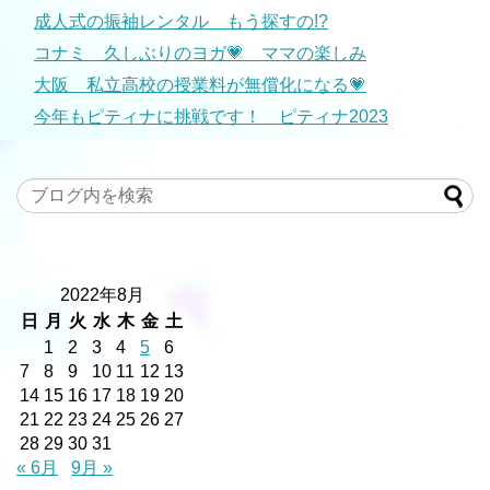
成人式の振袖レンタル もう探すの!?
コナミ 久しぶりのヨガ💗 ママの楽しみ
大阪 私立高校の授業料が無償化になる💗
今年もピティナに挑戦です！ ピティナ2023
2022年8月
日
月
火
水
木
金
土
1
2
3
4
5
6
7
8
9
10
11
12
13
14
15
16
17
18
19
20
21
22
23
24
25
26
27
28
29
30
31
« 6月
9月 »