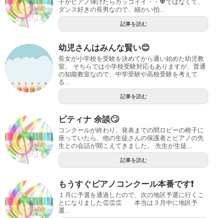
子がピアノ弾けたらカッコイイ・・💖ではなくて、
ダンス好きの長男なので、細かい拍...
記事を読む
幼児さんはみんな賢い😊
長女が小学校を受験を決めてから通い始めた幼児教
室。 そちらでは小学校受験対応もありますが、普通
の知能教室なので、中学受験や高校受験を考えて
る...
記事を読む
ピティナ 余談🙄
コンクールが終わり、発表までの間ロビーの椅子に
座っていたら、他の生徒さんの保護者とピアノの先
生との会話が聞こえてきました。 先生が生徒...
記事を読む
もうすぐピアノコンクール本番です❗️
１月に予選を通過したので、次の地区予選に行くこ
とになりました👏👏👏 本当は３月中に地区予
選...