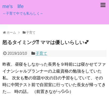
me’s life
～子育て中でも私らしく～
ホーム
子育て
怒るタイミング⁇ ママは優しいらしい💕
2019/10/10
子育て
昨夜、昼寝をしなかった長男を９時前には寝かせてファ
イナンシャルプランナーの上級資格の勉強をしていた
私。 次女も塾の宿題や次の日の予習をしていて、その
時に中間テスト前で自習室に行っていた長女が帰ってき
た… 時の話。 （前置きながっ💦💦）