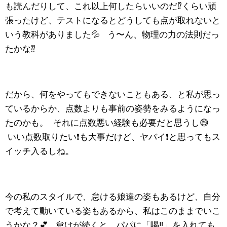
も読んだりして、これ以上何したらいいのだ⁉️くらい頑
張ったけど、テストになるとどうしても点が取れないと
いう教科がありました💦 う〜ん、物理の力の法則だっ
たかな⁇
だから、何をやってもできないこともある、と私が思っ
ているからか、点数よりも事前の姿勢をみるようになっ
たのかも。 それに点数悪い経験も必要だと思うし😅
いい点数取りたい❗️も大事だけど、ヤバイ❗️と思ってもス
イッチ入るしね。
今の私のスタイルで、怠ける娘達の姿もあるけど、自分
で考えて動いている姿もあるから、私はこのままでいこ
うかな？💕 怠けが続くと、パパに「喝‼️」を入れても