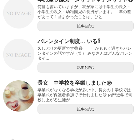
何度も書いていますが、我が家には中学生の長女・
小学生の次女・幼稚園児の長男がいます。 年の差
があって１番よかったことは、ひと...
記事を読む
バレンタイン制度… いる⁉️
久しぶりの更新です😅😅 しかももう過ぎたバレ
ンタインの話ですが（笑） みなさんはどんなバレン
タイ...
記事を読む
長女 中学校を卒業しました㊗️
卒業式がなくなる学校が多い中、長女の中学校では
卒業式が保護者参加で行われました😊 内部進学で高
校に上がる生徒が...
記事を読む