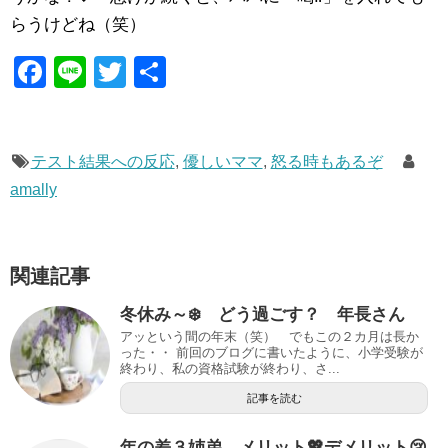
らうけどね（笑）
F
Li
T
共
a
n
wi
有
c
e
tt
e
er
テスト結果への反応
,
優しいママ
,
怒る時もあるぞ
amally
b
o
o
関連記事
k
冬休み～❄️ どう過ごす？ 年長さん
アッという間の年末（笑） でもこの２カ月は長か
った・・ 前回のブログに書いたように、小学受験が
終わり、私の資格試験が終わり、さ...
記事を読む
年の差３姉弟 メリット💖デメリット😢