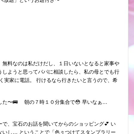
食べ放題」というお題付き〜
、無料なのは私だけだし、１日いないとなると家事や
うしようと思ってパパに相談したら、私の母とでも行
そく実家に電話。 行けるなら行きたいと言うので、希
た〜🚌 朝の７時１０分集合で😳 早いなぁ…
で、宝石のお話を聞いてからのショッピング💕 い
ないし… ということで「色々つけてスタンプラリー