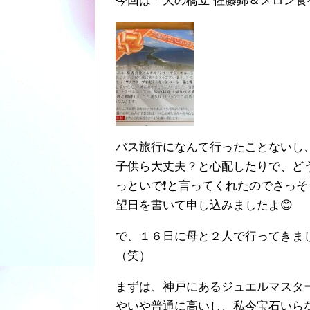
今回は「天の橋立 佐藤錦＆メロン
バス旅行になんて行ったことないし
子供ら大丈夫？と心配したりで、ど
っといで❗️と言ってくれたのでさっ
望日を書いて申し込みましたよ😊
で、１６日に母と２人で行ってきまし
（笑）
まずは、神戸にあるジュエルマスター
やいや普通に高いし、私今宝石いら