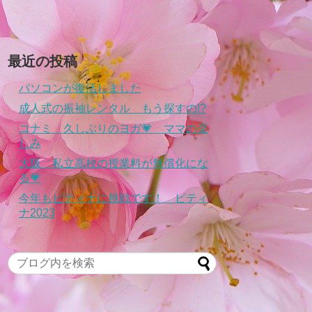
最近の投稿
パソコンが復活しました
成人式の振袖レンタル もう探すの!?
コナミ 久しぶりのヨガ💗 ママの楽
しみ
大阪 私立高校の授業料が無償化にな
る💗
今年もピティナに挑戦です！ ピティ
ナ2023