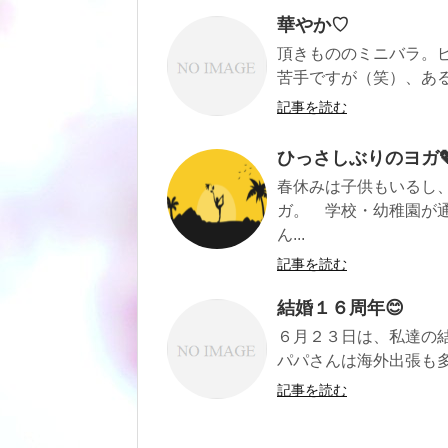
華やか♡
頂きもののミニバラ。
苦手ですが（笑）、ある
記事を読む
ひっさしぶりのヨガ
春休みは子供もいるし
ガ。 学校・幼稚園が
ん...
記事を読む
結婚１６周年😊
６月２３日は、私達の
パパさんは海外出張も多
記事を読む