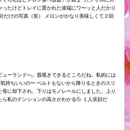
かったけどトレイに置かれた途端にワ〜ッと人だかり
の分だけの写真（笑） メロンがかなり美味しくて２回
ビューランドへ。股覗きできるところだね。私的には
風が気持ちいいの〜 ベルトもないから降りるときのスリ
と母に却下され、下りはモノレールにしました。上り
ら私のテンションの高さがわかる💦 １人笑顔だ