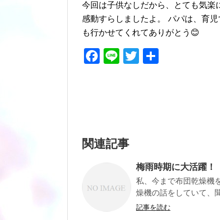
今回は子供なしだから、とても気楽に
感動すらしましたよ。 パパは、育児
も行かせてくれてありがとう😊
F
Li
T
共
a
n
wi
有
c
e
tt
e
er
b
o
関連記事
o
k
梅雨時期に大活躍！
私、今まで布団乾燥機
燥機の話をしていて、聞
記事を読む